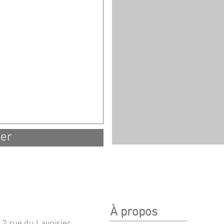
er
À propos
12 rue du Lavoisier